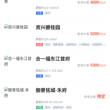
4000
参考价格
元/㎡
建面约114~139.4㎡
在售
资兴
资兴碧桂园
5200
参考价格
元/㎡
建面约120~230㎡
尾盘
资兴
最新楼盘
品牌房企
一级物业
公园地产
江
合一福东江首府
5300
参考价格
元/㎡
建面约117.7~176.34㎡
在售
资兴
御景铭城·禾府
待定
参考价格
建面约105.34~133.4㎡
待售
资兴
普通住宅
毛坯