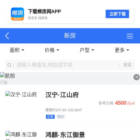
下载郴房网APP
立即下载
信息多 找房快
新房
面积
价格
户型
更多
搜索
×
汉宁·江山府
4500
参考价格
元/㎡
建面约107.43~135.68㎡
在售
资兴
鸿麒·东江御景