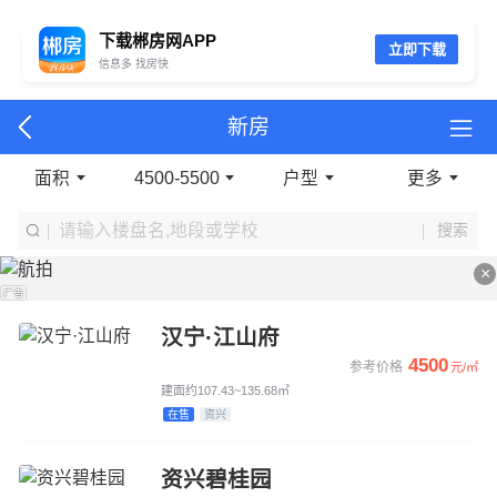
下载郴房网APP
立即下载
信息多 找房快
新房
面积
4500-5500
户型
更多
搜索
×
汉宁·江山府
4500
参考价格
元/㎡
建面约107.43~135.68㎡
在售
资兴
资兴碧桂园