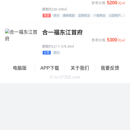
5200
参考价格
元/㎡
建面约120~230㎡
尾盘
资兴
最新楼盘
品牌房企
一级物业
公园地产
江
合一福东江首府
5300
参考价格
元/㎡
建面约117.7~176.34㎡
在售
资兴
电脑版
APP下载
关于我们
我要反馈
© m.07358.com