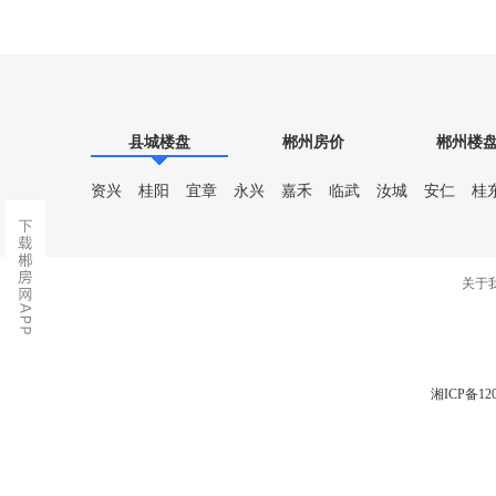
正对面)
北侧（十九中旁）
县城楼盘
郴州房价
郴州楼
资兴
桂阳
宜章
永兴
嘉禾
临武
汝城
安仁
桂
关于
湘ICP备120