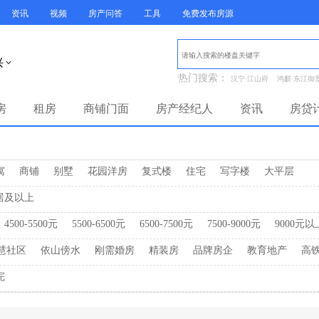
资讯
视频
房产问答
工具
免费发布房源
兴

热门搜索：
汉宁·江山府
鸿麒·东江御
房
租房
商铺门面
房产经纪人
资讯
房贷
寓
商铺
别墅
花园洋房
复式楼
住宅
写字楼
大平层
居及以上
4500-5500元
5500-6500元
6500-7500元
7500-9000元
9000元以
慧社区
依山傍水
刚需婚房
精装房
品牌房企
教育地产
高
完