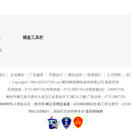
处
盘
楼盘工具栏
东
我们
|
企业建站
|
广告服务
|
平面设计
|
微信运营
|
联系我们
|
人才招聘
|
意
Copyright© 2004-2026 07358.com 郴州郴房网络咨询有限公司 版权所有
买房快线：0735-8887358 租售热线：0735-8887356 在线客服QQ：100607358
郴州市郴江路与青年大道交汇处君临天下2栋24-25楼 广告业务：0735-8887356
00099号-3
网络实名：郴房网
郴公安网监备案：4310002000226
郴工商注册号：4310000
网站法律顾问：湖南民浩律师事务所
曾庆师律师