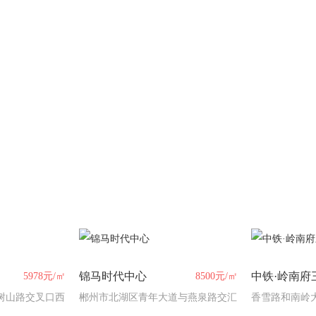
锦马时代中心
中铁·岭南府
5978元/㎡
8500元/㎡
树山路交叉口西
郴州市北湖区青年大道与燕泉路交汇
香雪路和南岭