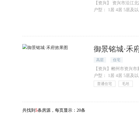
【资兴】 资兴市沿江北
户型：
1居 4居 5居及以上
御景铭城·禾
高层
住宅
【资兴】郴州市资兴市
户型：
1居 4居 5居及以上
普通住宅
毛坯
共找到
5
条房源，每页显示：
20条