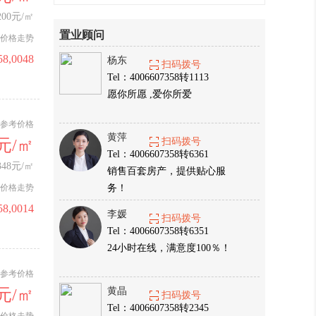
200元/㎡
置业顾问
价格走势
58,0048
杨东
扫码拨号
Tel：4006607358转1113
愿你所愿 ,爱你所爱
参考价格
黄萍
0元/㎡
扫码拨号
Tel：4006607358转6361
348元/㎡
销售百套房产，提供贴心服
价格走势
务！
58,0014
李媛
扫码拨号
Tel：4006607358转6351
24小时在线，满意度100％！
参考价格
0元/㎡
黄晶
扫码拨号
Tel：4006607358转2345