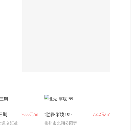
011
无人报价！中铁岭南府三期地块流
拍！
012
一再延期！中铁岭南府三期地块无
人竞拍？为啥？
013
4000万元！腾辉置业竞得北湖公园
旁地块！市中芯再添新盘！
014
1.16亿成交！郴州城东53亩地块成
功出让！
015
6000万元成交！郴州城东30亩地块
成功出让！
三期
北湖·峯境199
7680元/㎡
7512元/㎡
大道交汇处
郴州市北湖公园旁
016
2.76亿成交！东禹地产竞得北湖公