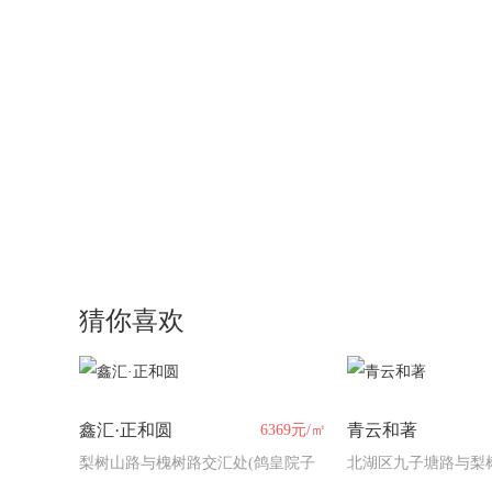
猜你喜欢
鑫汇·正和圆
青云和著
6369元/㎡
梨树山路与槐树路交汇处(鸽皇院子
北湖区九子塘路与梨