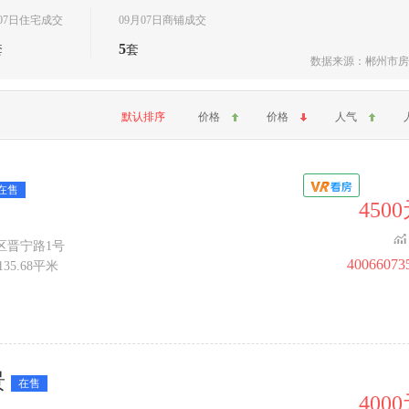
月07日住宅成交
09月07日商铺成交
5
套
套
数据来源：
郴州市房
默认排序
价格
价格
人气
在售
450
区晋宁路1号
40066073
~135.68平米
景
在售
400