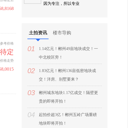
价格走势
因为专注，所以专业
58,8168
土拍资讯
楼市导购
参考价格
01
1.14亿元！郴州49亩地块成交！一
待定
中北校区旁！
价格走势
58,0015
02
1.83亿元！郴州136亩低密地块成
交！洋房、别墅要来？
03
郴州城东地块1.17亿成交！隔壁更
贵的即将开拍！
04
起拍价超3亿！郴州五岭广场重磅
地块即将开拍！