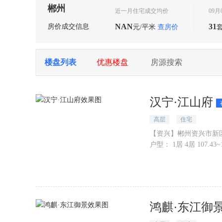
郴州
近一月住宅成交均价
09
NAN
31
房价成交信息
元/平米
查房价
楼盘列表
优惠楼盘
房源搜索
汉宁·江山府
高层
住宅
【资兴】郴州资兴市新
户型：
1居 4居 107.43
鸿麒·东江御