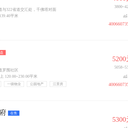
3800~4
与322省道交汇处，千佛塔对面
~139.40平米
40066073
盘
520
5058~5
道罗围社区
 120.00~230.00平米
一级物业
公园地产
江景房
40066073
府
在售
530