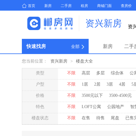
首页
新房
二手房
租房
商铺门面
查房价
资兴新房
资
快速找房
新房
二手
全部
您当前位置：
资兴新房
>
楼盘大全
类型
不限
高层
多层
综合体
公
户型
不限
1居
2居
3居
4居
5
价格
不限
3500元以下
3500-4500元
特色
不限
LOFT公寓
公园地产
智
楼盘状态
不限
在售
待售
尾盘
已售