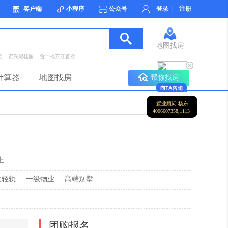
客户端
小程序
公众号
登录
|
注册
地图找房
景
资兴碧桂园
合一福东江首府
计算器
地图找房
帮你找房
置业顾问-杨东
4006607358,1113
上
铁轻轨
一级物业
高端别墅
团购报名