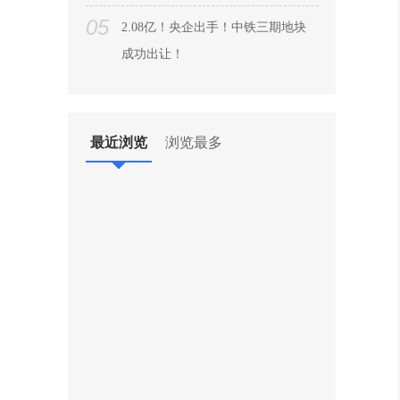
05
2.08亿！央企出手！中铁三期地块
成功出让！
06
揽金6.2亿！郴州4宗涉宅地块成
交！总面积309亩！
最近浏览
浏览最多
07
华尔接手！恒大华府四期地块顺利
出让！成交价过亿
08
揽金5.4亿！郴州土地市场大爆
发！3宗地块成交！
09
无人接手！郴州恒大华府四期地块
流拍！
10
5371万元成交！郴州五岭20亩地块
成功出让！