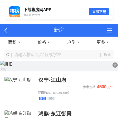
下载郴房网APP
立即下载
信息多 找房快
新房
面积
价格
户型
更多
搜索
×
汉宁·江山府
4500
参考价格
元/㎡
建面约107.43~135.68㎡
在售
资兴
鸿麒·东江御景