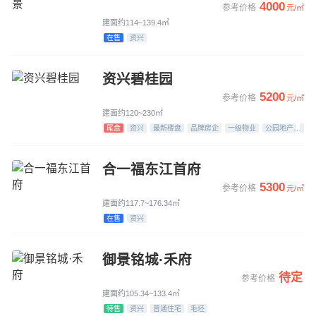
4000
参考价格
元/㎡
建面约114~139.4㎡
在售
资兴
资兴碧桂园
5200
参考价格
元/㎡
建面约120~230㎡
尾盘
资兴
最新楼盘
品牌房企
一级物业
公园地产
江
合一福东江首府
5300
参考价格
元/㎡
建面约117.7~176.34㎡
在售
资兴
御景铭城·禾府
待定
参考价格
建面约105.34~133.4㎡
待售
资兴
普通住宅
毛坯