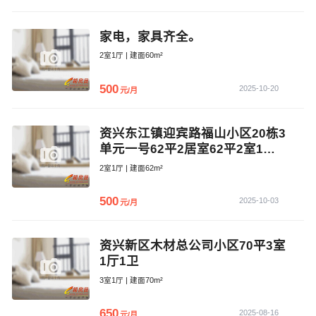
家电，家具齐全。
2室1厅 | 建面60m²
500
2025-10-20
元/月
资兴东江镇迎宾路福山小区20栋3
单元一号62平2居室62平2室1厅1
卫出租
2室1厅 | 建面62m²
500
2025-10-03
元/月
资兴新区木材总公司小区70平3室
1厅1卫
3室1厅 | 建面70m²
650
2025-08-16
元/月