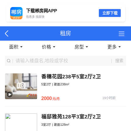
下载郴房网APP
立即下载
信息多 找房快
租房
面积
价格
房型
更多
搜索
香穗花园238平5室2厅2卫
5室2厅 | 建面238m²
2000
19小时前
元/月
福邸雅苑128平3室2厅2卫
3室2厅 | 建面128m²