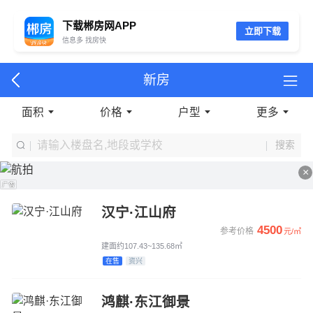
下载郴房网APP
立即下载
信息多 找房快
新房
面积
价格
户型
更多
搜索
×
汉宁·江山府
4500
参考价格
元/㎡
建面约107.43~135.68㎡
在售
资兴
鸿麒·东江御景