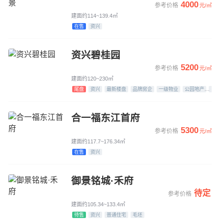
4000
参考价格
元/㎡
建面约114~139.4㎡
在售
资兴
资兴碧桂园
5200
参考价格
元/㎡
建面约120~230㎡
尾盘
资兴
最新楼盘
品牌房企
一级物业
公园地产
江
合一福东江首府
5300
参考价格
元/㎡
建面约117.7~176.34㎡
在售
资兴
御景铭城·禾府
待定
参考价格
建面约105.34~133.4㎡
待售
资兴
普通住宅
毛坯